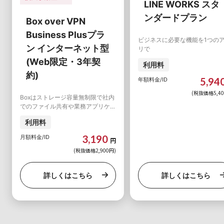
LINE WORKS スタ
ンダードプラン
Box over VPN
Business Plusプラ
ビジネスに必要な機能を1つの
ン インターネット型
リで
(Web限定・3年契
利用料
約)
5,94
年額料金/ID
(税抜価格5,40
Boxはストレージ容量無制限で社内
でのファイル共有や業務アプリケー
ションとのシームレス連携を可能に
利用料
するクラウド上のファイルコンテン
ツ運用・管理基盤です。
3,190
月額料金/ID
円
(税抜価格2,900円)
詳しくはこちら
詳しくはこちら