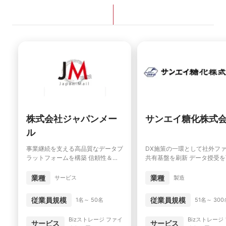
株式会社ジャパンメー
サンエイ糖化株式
ル
DX施策の一環として社外フ
事業継続を支える高品質なデータプ
共有基盤を刷新 データ授受
ラットフォームを構築 信頼性＆高
化し管理の効率、安全性を向
付加価値なサービス提供で大躍進を
遂げる
業種
業種
製造
サービス
従業員規模
従業員規模
51名～ 300
1名～ 50名
Bizストレージ
Bizストレージ ファイ
サービス
サービス