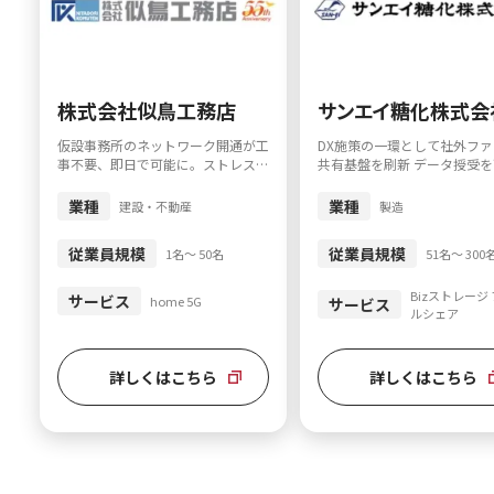
株式会社似鳥工務店
サンエイ糖化株式会
仮設事務所のネットワーク開通が工
DX施策の一環として社外フ
事不要、即日で可能に。ストレスの
共有基盤を刷新 データ授受
ない5G通信で現場スタッフの業務
化し管理の効率、安全性を向
を効率化
業種
業種
建設・不動産
製造
従業員規模
従業員規模
1名～ 50名
51名～ 300
Bizストレージ
サービス
home 5G
サービス
ルシェア
詳しくはこちら
詳しくはこちら