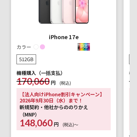
iPhone 17e
機種購入（一括支払）
機
170,060
1
円
(税込)
【法人向けiPhone割引キャンペーン】
【
2026年9月30日（水）まで！
2
新規契約・他社からののりかえ
新
（MNP）
（
148,060
1
円
(税込)～
機