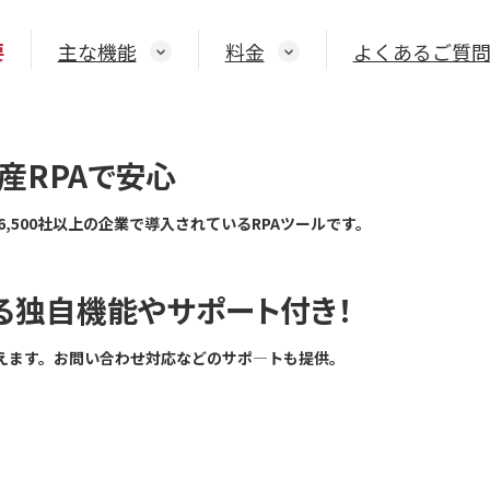
要
主な機能
料金
よくあるご質
産RPAで安心
内6,500社以上の企業で導入されているRPAツールです。
にする独自機能やサポート付き！
えます。お問い合わせ対応などのサポ―トも提供。