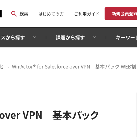
検索
新規会員登
はじめての方
ご利用ガイド
ビスから探す
課題から探す
キーワー
化
WinActor® for Salesforce over VPN 基本パック W
rce over VPN 基本パック