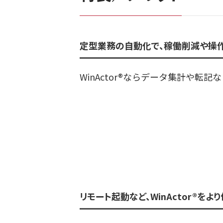
定型業務の自動化で、稼働削減や操
WinActor®ならデータ集計や転
リモート起動など、WinActor®をよ