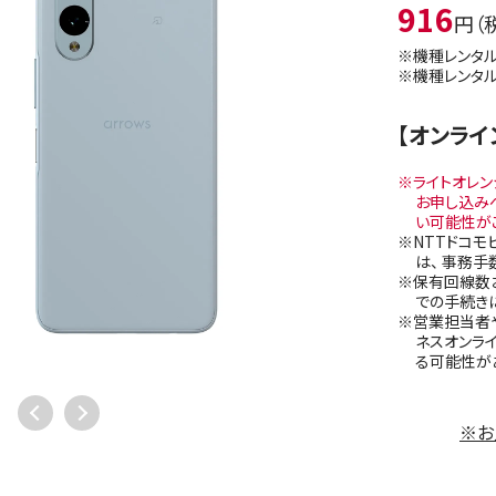
916
円（
※機種レンタル
※機種レンタル
【オンラ
※ライトオレ
お申し込み
い可能性が
※NTTドコモ
は、 事務手
※保有回線数
での手続き
※営業担当者や
ネスオンラ
る可能性が
※お