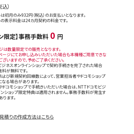
税込）
は初月のみ932円（税込）のお支払いとなります。
の表示料金は24カ月契約の料金です。
0
イン限定】事務手数料
円
ンジは数量限定での販売となります。
ページにてお申し込みいただいた場合も本機種ご用意できな
ございますので、予めご了承ください。
ビジネスオンラインショップで契約手続きを完了された場合
数料が無料です。
および新規契約回線数によって、営業担当者やドコモショップ
になる場合があります。
ドコモショップで手続きいただいた場合は、NTTドコモビジ
インショップ限定特典は適用されません。事務手数料が発生す
あります。
見積りの作成方法はこちら