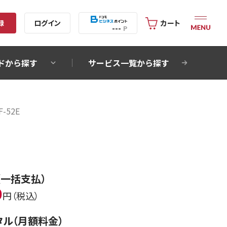
録
ログイン
カート
---
P
ドから探す
サービス一覧から探す
F-52E
（一括支払）
0
円（税込）
タル（月額料金）