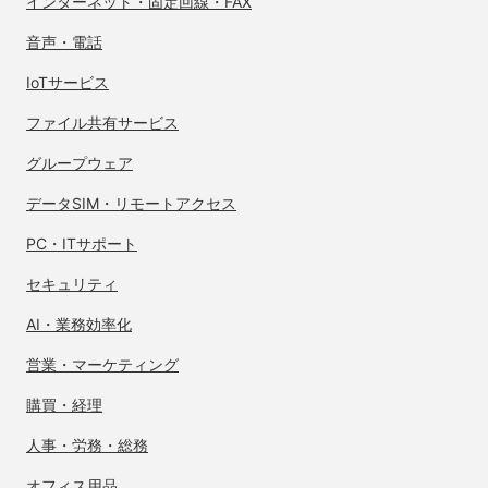
インターネット・
固定回線・FAX
音声・電話
IoTサービス
ファイル共有サービス
グループウェア
データSIM・
リモートアクセス
PC・ITサポート
セキュリティ
AI・業務効率化
営業・マーケティング
購買・経理
人事・労務・総務
オフィス用品