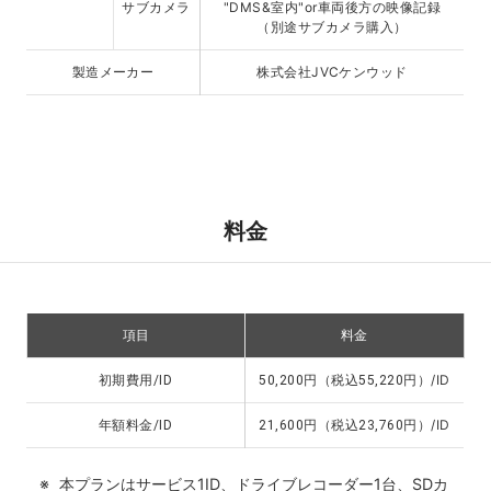
サブカメラ
"DMS&室内"or車両後方の映像記録
（別途サブカメラ購入）
製造メーカー
株式会社JVCケンウッド
料金
項目
料金
円（税込
円）/ID
初期費用/ID
50,200
55,220
円（税込
円）/ID
年額料金/ID
21,600
23,760
本プランはサービス1ID、ドライブレコーダー1台、SDカ