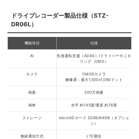
ドライブレコーダー製品仕様（STZ-
DR06L）
機能項目
仕様
AI
先進運転支援（ADAS）/ドライバーモニタ
リング（DMS）
カメラ
CMOSカメラ
解像度：最大1,920x1,080ドット
画素
200万画素
画角
水平 約145度/垂直 約76度
ストレージ
microSDカード 32GB/64GB（オプショ
ン）
無線通信方式
LTE通信