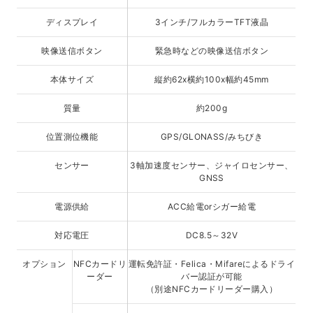
ディスプレイ
3インチ/フルカラーTFT液晶
映像送信ボタン
緊急時などの映像送信ボタン
本体サイズ
縦約62x横約100x幅約45mm
質量
約200g
位置測位機能
GPS/GLONASS/みちびき
センサー
3軸加速度センサー、ジャイロセンサー、
GNSS
電源供給
ACC給電orシガー給電
対応電圧
DC8.5～32V
オプション
NFCカードリ
運転免許証・Felica・Mifareによるドライ
ーダー
バー認証が可能
（別途NFCカードリーダー購入）