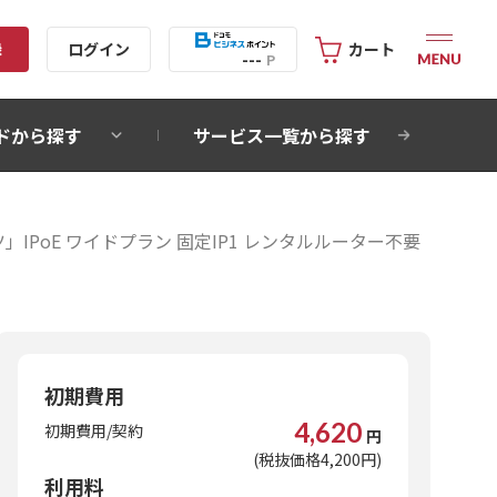
録
ログイン
カート
---
P
ドから探す
サービス一覧から探す
IPoE ワイドプラン 固定IP1 レンタルルーター不要
初期費用
4,620
初期費用/契約
円
(税抜価格4,200円)
利用料