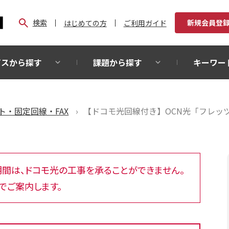
検索
新規会員登
はじめての方
ご利用ガイド
ビスから探す
課題から探す
キーワー
ト・固定回線・FAX
【ドコモ光回線付き】OCN光「フレッツ」
）の期間は、ドコモ光の工事を承ることができません。
でご案内します。