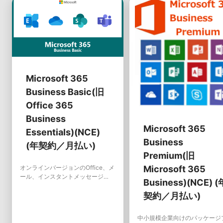
Microsoft 365
Business Basic(旧
Office 365
Business
Microsoft 365
Essentials)(NCE)
Business
(年契約／月払い)
Premium(旧
オンラインバージョンのOffice、メ
Microsoft 365
ール、インスタントメッセージ
Business)(NCE) (
(IM)、HDビデオ会議、1TBの個人
用ファイル保存と共有が利用できま
契約／月払い)
す。PC用またはMac用のOfficeア
プリは含まれません。ユーザー数が
中小規模企業向けのパッケージ
最大で300人までの組織を対象とし