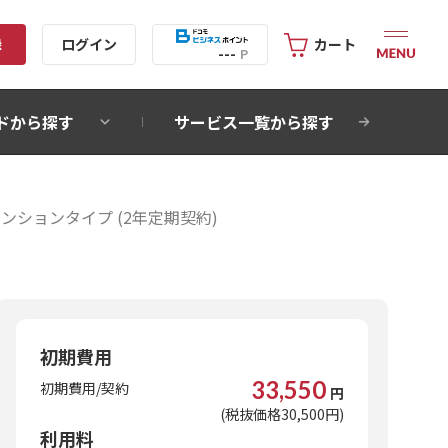
録
ログイン
カート
---
P
ドから探す
サービス一覧から探す
マンションタイプ (2年定期契約)
初期費用
33,550
初期費用/契約
円
(税抜価格30,500円)
利用料