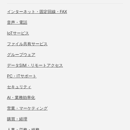
インターネット・
固定回線・FAX
音声・電話
IoTサービス
ファイル共有サービス
グループウェア
データSIM・
リモートアクセス
PC・ITサポート
セキュリティ
AI・業務効率化
営業・マーケティング
購買・経理
人事・労務・総務