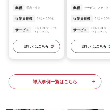
ム、フロント対応など幅広い
共有の効率化に加え、遠隔診療の基
効率化を達成
盤にも活用
業種
業種
サービス メディア
医療・福祉
従業員規模
従業員規模
51名～ 300
51名～ 300名
OCN IPoEサ
OCN IPoEサービス
サービス
サービス
ワイドプラン
ワイドプラン
詳しくはこちら
詳しくはこちら
導入事例一覧はこちら