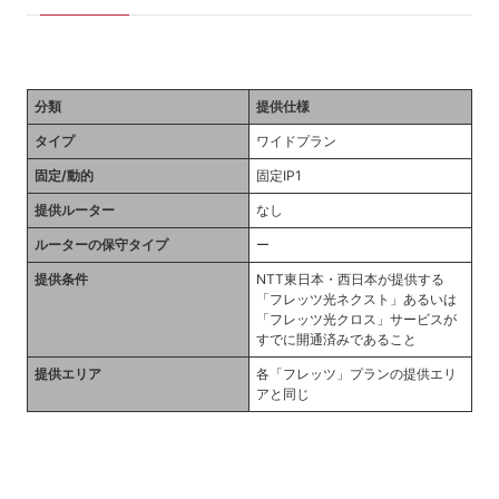
分類
提供仕様
タイプ
ワイドプラン
固定/動的
固定IP1
提供ルーター
なし
ルーターの保守タイプ
ー
提供条件
NTT東日本・西日本が提供する
「フレッツ光ネクスト」あるいは
「フレッツ光クロス」サービスが
すでに開通済みであること
提供エリア
各「フレッツ」プランの提供エリ
アと同じ