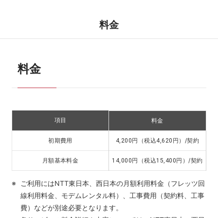
料金
料金
項目
料金
円（税込
円）/契約
初期費用
4,200
4,620
円（税込
円）/契約
月額基本料金
14,000
15,400
ご利用にはNTT東日本、西日本の月額利用料金（フレッツ回
線利用料金、モデムレンタル料）、工事費用（契約料、工事
費）などが別途必要となります。