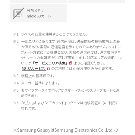
外部メモリ
microSDカード
※1
すべての容量を使用することはできません。
※2
一部エリアに限ります。通信速度は、送受信時の技術規格上の最
大値であり、実際の通信速度を示すものではありません。ベストエ
フォート方式による提供となり、実際の通信速度は、通信環境やネ
ットワークの混雑状況に応じて変化します。対応エリアの詳細につ
いては
「サービスエリア検索」
よりご確認ください。
5G SAサービス
のご利用には別途お申込みが必要です。
※3
規格上の基準値です。
※4
メーカー基準によります。
※5
おサイフケータイのロックがスマートフォンのスリープモードと連
動できます。
※6
「d払い」および「dアカウント」ログインは指紋認証のみご利用に
なれます。
※Samsung GalaxyはSamsung Electronics Co.,Ltd. の