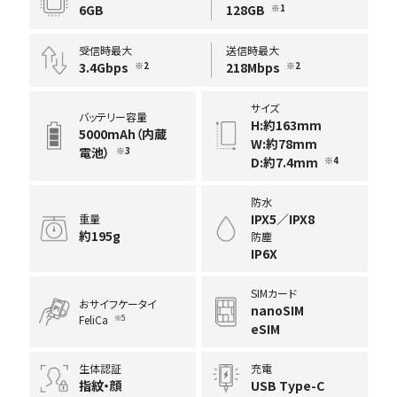
6GB
128GB
※1
受信時最大
送信時最大
3.4Gbps
218Mbps
※2
※2
サイズ
バッテリー容量
H:約163mm
5000mAh（内蔵
W:約78mm
電池）
※3
D:約7.4mm
※4
防水
IPX5／IPX8
重量
約195g
防塵
IP6X
SIMカード
おサイフケータイ
nanoSIM
FeliCa
※5
eSIM
生体認証
充電
指紋・顔
USB Type-C