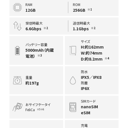
RAM
ROM
12GB
256GB
※1
受信時最大
送信時最大
6.6Gbps
1.1Gbps
※2
※2
サイズ
バッテリー容量
H:約162mm
5000mAh（内蔵
W:約74mm
電池）
※3
D:約8.2mm
※4
防水
IPX5／IPX8
重量
約197g
防塵
IP6X
SIMカード
おサイフケータイ
nanoSIM
FeliCa
※5※6
eSIM
充電