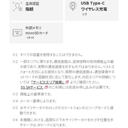
USB Type-C
生体認証
指紋
ワイヤレス充電
※7
外部メモリ
microSDカード
※8※9
※1
すべての容量を使用することはできません。
※2
一部エリアに限ります。通信速度は、送受信時の技術規格上の最
大値であり、実際の通信速度を示すものではありません。ベストエ
フォート方式による提供となり、実際の通信速度は、通信環境やネ
ットワークの混雑状況に応じて変化します。対応エリアの詳細につ
いては
「サービスエリア検索」
よりご確認ください。
5G SAサービス
のご利用には別途お申し込みが必要です。
※3
規格上の基準値です。
※4
メーカー基準によります。
※5
おサイフケータイのロックがスマートフォンのスリープモードと連
動できます。
※6
本機種における、店頭などでおサイフケータイをかざす位置を示
すマークは、Nマークとなります。