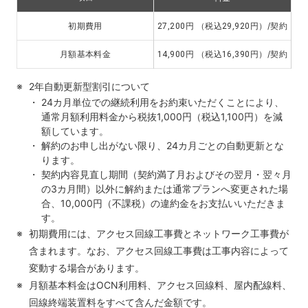
円 （税込
円）/契約
初期費用
27,200
29,920
円 （税込
円）/契約
月額基本料金
14,900
16,390
2年自動更新型割引について
24カ月単位での継続利用をお約束いただくことにより、
通常月額利用料金から税抜1,000円（税込1,100円）を減
額しています。
解約のお申し出がない限り、24カ月ごとの自動更新とな
ります。
契約内容見直し期間（契約満了月およびその翌月・翌々月
の3カ月間）以外に解約または通常プランへ変更された場
合、10,000円（不課税）の違約金をお支払いいただきま
す。
初期費用には、アクセス回線工事費とネットワーク工事費が
含まれます。なお、アクセス回線工事費は工事内容によって
変動する場合があります。
月額基本料金はOCN利用料、アクセス回線料、屋内配線料、
回線終端装置料をすべて含んだ金額です。