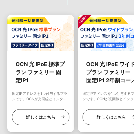
OCN 光 IPoE 標準プ
OCN 光 IPoE ワイ
ラン ファミリー 固
プラン ファミリー
定IP1
固定IP1 2年割コー
固定IPアドレスを1つ付与するプラ
固定IPアドレスを1つ付与する
ンです。OCNが光回線とインター
ンです。OCNが光回線とインタ
ネット接続をセットにして一元的に
ネット接続をセットにして一元
提供する高速ブロードバンドインタ
提供する高速ブロードバンドイ
ーネット接続サービスです。安心・
ーネット接続サービスです。安
詳しくはこちら
詳しくはこちら
安全・便利をワンストップに提供し
安全・便利をワンストップに提
ます。
ます。ワイドプランならインタ
ット接続がさらに快適に！2年